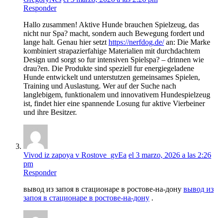
Responder
Hallo zusammen! Aktive Hunde brauchen Spielzeug, das
nicht nur Spa? macht, sondern auch Bewegung fordert und
lange halt. Genau hier setzt
https://nerfdog.de/
an: Die Marke
kombiniert strapazierfahige Materialien mit durchdachtem
Design und sorgt so fur intensiven Spielspa? – drinnen wie
drau?en. Die Produkte sind speziell fur energiegeladene
Hunde entwickelt und unterstutzen gemeinsames Spielen,
Training und Auslastung. Wer auf der Suche nach
langlebigem, funktionalem und innovativem Hundespielzeug
ist, findet hier eine spannende Losung fur aktive Vierbeiner
und ihre Besitzer.
Vivod iz zapoya v Rostove_gvEa
el 3 marzo, 2026 a las 2:26
pm
Responder
вывод из запоя в стационаре в ростове-на-дону
вывод из
запоя в стационаре в ростове-на-дону
.