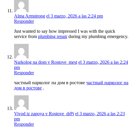
Alma Armstrong
el 3 marzo, 2026 a las 2:24 pm
Responder
Just wanted to say how impressed I was with the quick
service from
plumbing repair
during my plumbing emergency.
Narkolog na dom v Rostove_mest
el 3 marzo, 2026 a las 2:24
pm
Responder
частный нарколог на дом в ростове
частный нарколог на
дом в ростове
.
Vivod iz zapoya v Rostove_drPi
el 3 marzo, 2026 a las 2:23
pm
Responder