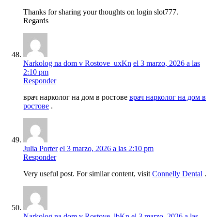
Thanks for sharing your thoughts on login slot777.
Regards
Narkolog na dom v Rostove_uxKn
el 3 marzo, 2026 a las
2:10 pm
Responder
врач нарколог на дом в ростове
врач нарколог на дом в
ростове
.
Julia Porter
el 3 marzo, 2026 a las 2:10 pm
Responder
Very useful post. For similar content, visit
Connelly Dental
.
Narkolog na dom v Rostove_lbKn
el 3 marzo, 2026 a las