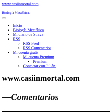
www.casiinmortal.com
Biología Metafísica.
Menú
de
Inicio
navegación
Biología Metafísica
Mi diario de Strava
RSS
RSS Feed
RSS Comentarios
Mi cuenta gratis
Mi cuenta Premium
Premium
Contactar con Julián.
www.casiinmortal.com
—Comentarios