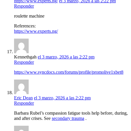
https://www.experts.ng/
el 3 marzo, 2026 a las 2:22 pm
Responder
roulette machine
References:
https://www.experts.ng/
Kennethgah
el 3 marzo, 2026 a las 2:22 pm
Responder
https://www.syncdocs.com/forums/profile/promolive1xbet8
Eric Dean
el 3 marzo, 2026 a las 2:22 pm
Responder
Barbara Rubel’s compassion fatigue tools help before, during,
and after crises. See
secondary trauma
.