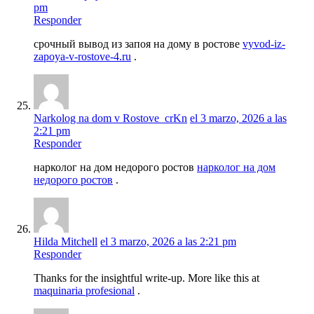
pm
Responder
срочный вывод из запоя на дому в ростове
vyvod-iz-
zapoya-v-rostove-4.ru
.
Narkolog na dom v Rostove_crKn
el 3 marzo, 2026 a las
2:21 pm
Responder
нарколог на дом недорого ростов
нарколог на дом
недорого ростов
.
Hilda Mitchell
el 3 marzo, 2026 a las 2:21 pm
Responder
Thanks for the insightful write-up. More like this at
maquinaria profesional
.