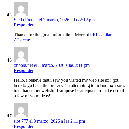
Stella French
el 3 marzo, 2026 a las 2:12 pm
Responder
Thanks for the great information. More at
PRP capilar
Albacete
.
onbola.net
el 3 marzo, 2026 a las 2:11 pm
Responder
Hello, i believe that i saw you visited my web site so i got
here to go back the prefer?.I’m attempting to in finding issues
to enhance my website!I suppose its adequate to make use of
a few of your ideas!!
slot 777
el 3 marzo, 2026 a las 2:11 pm
Responder