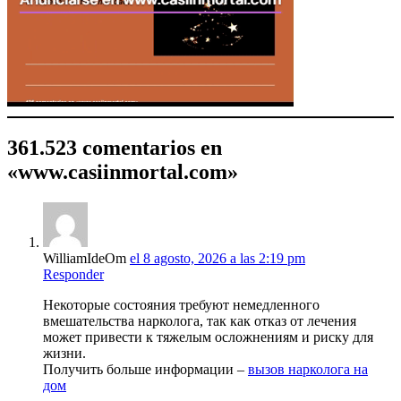
361.523 comentarios en
«www.casiinmortal.com»
WilliamIdeOm
el 8 agosto, 2026 a las 2:19 pm
Responder
Некоторые состояния требуют немедленного
вмешательства нарколога, так как отказ от лечения
может привести к тяжелым осложнениям и риску для
жизни.
Получить больше информации –
вызов нарколога на
дом