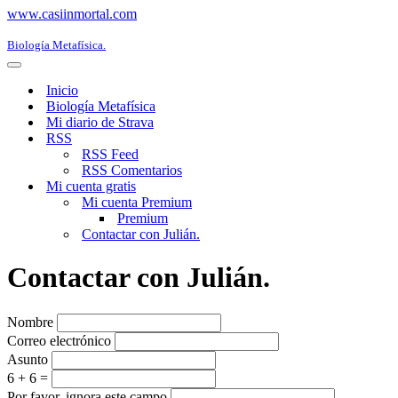
www.casiinmortal.com
Biología Metafísica.
Menú
de
Inicio
navegación
Biología Metafísica
Mi diario de Strava
RSS
RSS Feed
RSS Comentarios
Mi cuenta gratis
Mi cuenta Premium
Premium
Contactar con Julián.
Contactar con Julián.
Nombre
Correo electrónico
Asunto
6 + 6 =
Por favor, ignora este campo